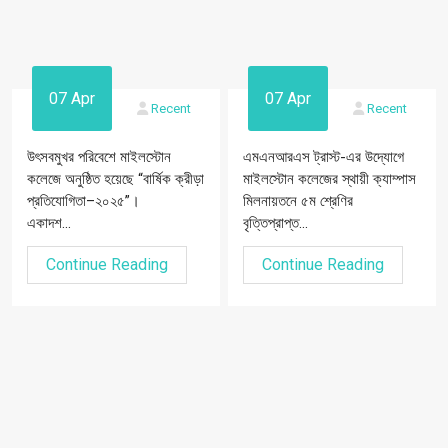
07 Apr
07 Apr
Recent
Recent
উৎসবমুখর পরিবেশে মাইলস্টোন
এমএনআরএস ট্রাস্ট-এর উদ্যোগে
কলেজে অনুষ্ঠিত হয়েছে “বার্ষিক ক্রীড়া
মাইলস্টোন কলেজের স্থায়ী ক্যাম্পাস
প্রতিযোগিতা–২০২৫”।
মিলনায়তনে ৫ম শ্রেণির
একাদশ...
বৃত্তিপ্রাপ্ত...
Continue Reading
Continue Reading