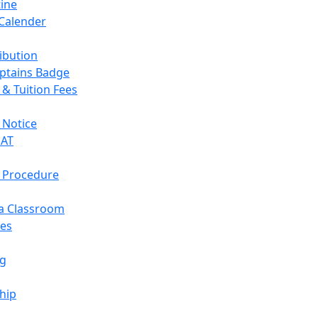
ine
Calender
ribution
aptains Badge
& Tuition Fees
 Notice
EAT
 Procedure
a Classroom
ies
ng
hip