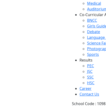
Medical
Auditoriu
Co-Curricular A
BNCC
Girls Guid
Debate
Language 
Science Fa
Photograp
Sports
Results
PEC
JSC
SSC
HSC
Career
Contact Us
School Code : 1098 