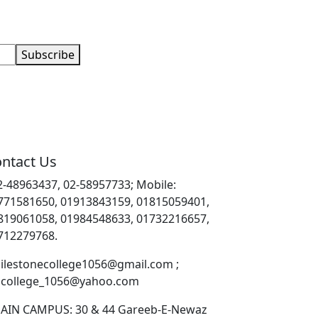
Subscribe
ntact Us
2-48963437, 02-58957733; Mobile:
771581650, 01913843159, 01815059401,
819061058, 01984548633, 01732216657,
712279768.
ilestonecollege1056@gmail.com ;
college_1056@yahoo.com
AIN CAMPUS: 30 & 44 Gareeb-E-Newaz