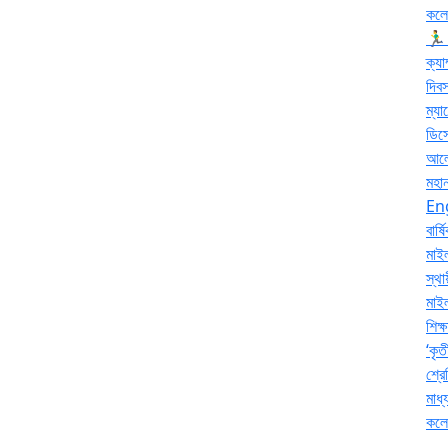
কলে
🏃‍
ক্যা
দিব
ম্যা
ডিস
আলো–
মহা
En
বার্
মাইল
স্থা
মাই
শিক্
‘কৃত
শ্রে
মাধ
কলেজ