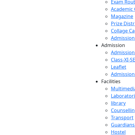
Exam Rout
Academic 
Magazine
Prize Dist
Collage C
Admission 
Admission
Admission
Class-XI-S
Leaflet
Admission
Facilities
Multimedi
Laborator
library
Counselli
Transport
Guardians
Hostel