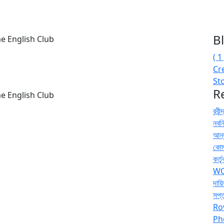
B
e English Club
( 
Cre
St
R
e English Club
রবীন
নবন
আন্
কোমল
কর্
WO
দায়
সপ্
Ro
Ph