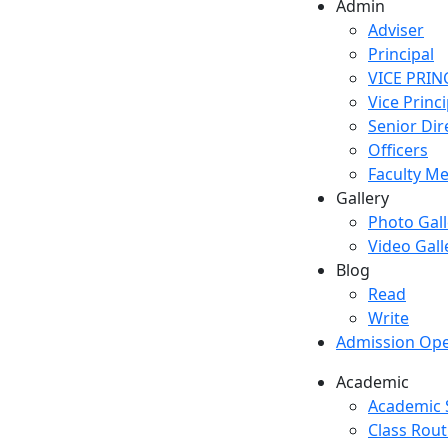
Admin
Adviser
Principal
VICE PRIN
Vice Princi
Senior Dir
Officers
Faculty M
Gallery
Photo Gall
Video Gall
Blog
Read
Write
Admission Op
Academic
Academic
Class Rout