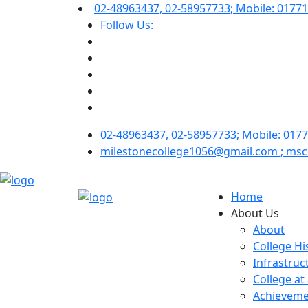
02-48963437, 02-58957733; Mobile: 0177
Follow Us:
02-48963437, 02-58957733; Mobile: 017
milestonecollege1056@gmail.com ; ms
Home
About Us
About
College Hi
Infrastruc
College at
Achieveme