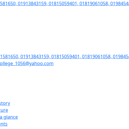
1581650, 01913843159, 01815059401, 01819061058, 0198454
71581650, 01913843159, 01815059401, 01819061058, 01984
college_1056@yahoo.com
story
ture
 a glance
nts