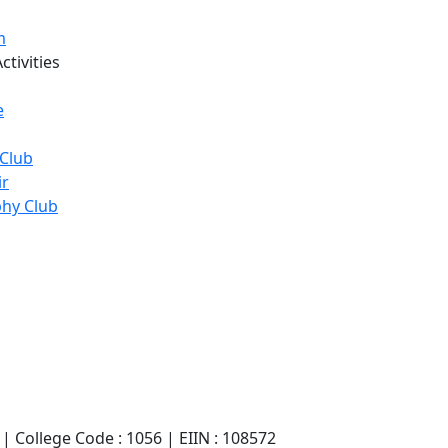
m
ctivities
e
Club
ir
hy Club
| College Code : 1056 | EIIN : 108572