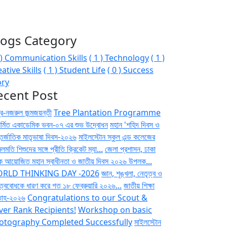
logs Category
1 ) Communication Skills
( 1 ) Technology
( 1 )
ative Skills
( 1 ) Student Life
( 0 ) Success
ory
ecent Post
্দ্র-নজরুল জন্মজয়ন্তী
Tree Plantation Programme
ির্মিত একাডেমিক ভবন-০৭ এর শুভ উদ্বোধন
মহান 'শহিদ দিবস ও
তর্জাতিক মাতৃভাষা দিবস-২০২৬
মাইলস্টোন স্কুল এন্ড কলেজের
মতি শিশুদের সঙ্গে প্রীতি ক্রিকেট ম্যা...
জেলা প্রশাসন, ঢাকা
তৃক আয়োজিত মহান স্বাধীনতা ও জাতীয় দিবস ২০২৬ উপলক...
RLD THINKING DAY -2026
জ্ঞান, শৃঙ্খলা, নেতৃত্ব ও
িত্ববোধকে ধারণ করে গত ১৮ ফেব্রুয়ারি ২০২৬...
জাতীয় শিক্ষা
তাহ-২০২৬
Congratulations to our Scout &
ver Rank Recipients!
Workshop on basic
otography Completed Successfully
মাইলস্টোন