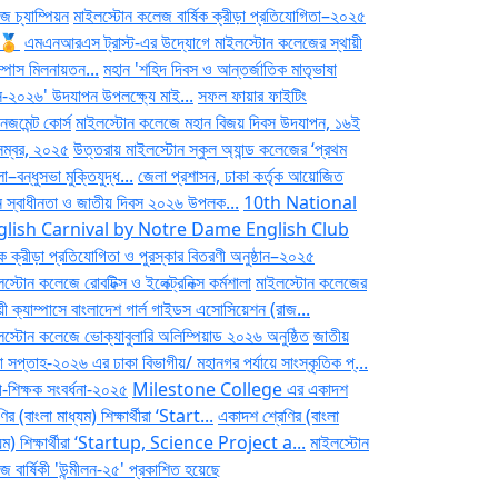
জ চ্যাম্পিয়ন
মাইলস্টোন কলেজ বার্ষিক ক্রীড়া প্রতিযোগিতা–২০২৫
♂️🏅
এমএনআরএস ট্রাস্ট-এর উদ্যোগে মাইলস্টোন কলেজের স্থায়ী
ম্পাস মিলনায়তন...
মহান 'শহিদ দিবস ও আন্তর্জাতিক মাতৃভাষা
স-২০২৬' উদযাপন উপলক্ষ্যে মাই...
সফল ফায়ার ফাইটিং
নেজমেন্ট কোর্স
মাইলস্টোন কলেজে মহান বিজয় দিবস উদযাপন, ১৬ই
েম্বর, ২০২৫
উত্তরায় মাইলস্টোন স্কুল অ্যান্ড কলেজের ‘প্রথম
বন্ধুসভা মুক্তিযুদ্ধ...
জেলা প্রশাসন, ঢাকা কর্তৃক আয়োজিত
ন স্বাধীনতা ও জাতীয় দিবস ২০২৬ উপলক...
10th National
glish Carnival by Notre Dame English Club
ষিক ক্রীড়া প্রতিযোগিতা ও পুরস্কার বিতরণী অনুষ্ঠান–২০২৫
স্টোন কলেজে রোবটিক্স ও ইলেক্ট্রনিক্স কর্মশালা
মাইলস্টোন কলেজের
য়ী ক্যাম্পাসে বাংলাদেশ গার্ল গাইডস এসোসিয়েশন (রাজ...
লস্টোন কলেজে ভোক্যাবুলারি অলিম্পিয়াড ২০২৬ অনুষ্ঠিত
জাতীয়
ষা সপ্তাহ-২০২৬ এর ঢাকা বিভাগীয়/ মহানগর পর্যায়ে সাংস্কৃতিক প্...
ী-শিক্ষক সংবর্ধনা-২০২৫
Milestone College এর একাদশ
ণির (বাংলা মাধ্যম) শিক্ষার্থীরা ‘Start...
একাদশ শ্রেণির (বাংলা
্যম) শিক্ষার্থীরা ‘Startup, Science Project a...
মাইলস্টোন
 বার্ষিকী 'উন্মীলন-২৫' প্রকাশিত হয়েছে