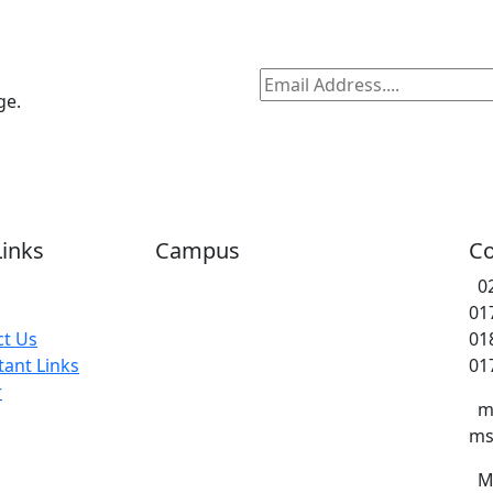
ge.
Links
Campus
Co
0
01
ct Us
01
ant Links
01
r
m
ms
M