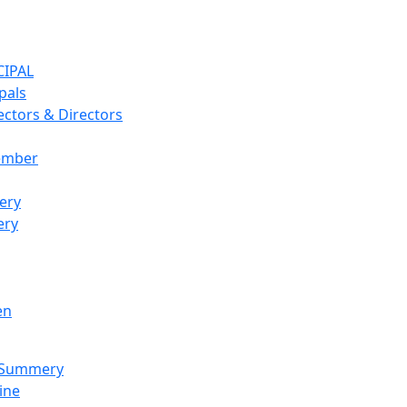
CIPAL
pals
ectors & Directors
ember
ery
ery
en
 Summery
ine