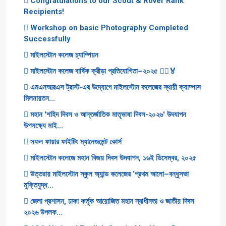
Congratulations to our Scout & Rover Rank
Recipients!
Workshop on basic Photography Completed
Successfully
মাইলস্টোন কলেজ চ্যাম্পিয়ন
মাইলস্টোন কলেজ বার্ষিক ক্রীড়া প্রতিযোগিতা–২০২৫ 🏃‍♂️🏅
এমএনআরএস ট্রাস্ট-এর উদ্যোগে মাইলস্টোন কলেজের স্থায়ী ক্যাম্পাস
মিলনায়তন...
মহান 'শহিদ দিবস ও আন্তর্জাতিক মাতৃভাষা দিবস-২০২৬' উদযাপন
উপলক্ষ্যে মাই...
সফল ফায়ার ফাইটিং ম্যানেজমেন্ট কোর্স
মাইলস্টোন কলেজে মহান বিজয় দিবস উদযাপন, ১৬ই ডিসেম্বর, ২০২৫
উত্তরায় মাইলস্টোন স্কুল অ্যান্ড কলেজের ‘প্রথম আলো–বন্ধুসভা
মুক্তিযুদ্ধ...
জেলা প্রশাসন, ঢাকা কর্তৃক আয়োজিত মহান স্বাধীনতা ও জাতীয় দিবস
২০২৬ উপলক...